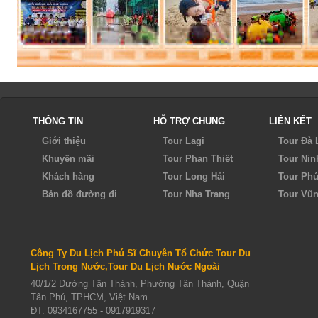
Khách sạn:
3 sao
Khách sạn:
Tiêu chuẩn
Khởi hành:
Sài Gòn
Khởi hành:
Sài Gòn
1.390.000Đ/Khách
750.000Vnđ/Khách
Giá:
Giá:
ĐẶT TOUR
ĐẶT TOUR
Xem chi tiết
Xem chi tiết
THÔNG TIN
HỖ TRỢ CHUNG
LIÊN KẾT
Giới thiệu
Tour Lagi
Tour Đà 
Khuyến mãi
Tour Phan Thiết
Tour Nin
Khách hàng
Tour Long Hải
Tour Ph
Bản đồ đường đi
Tour Nha Trang
Tour Vũ
Công Ty Du Lịch Phú Sĩ Chuyên Tổ Chức Tour Du
Lịch Trong Nước,Tour Du Lịch Nước Ngoài
40/1/2 Đường Tân Thành, Phường Tân Thành, Quận
Tân Phú, TPHCM, Việt Nam
ĐT:
0934167755 - 0917919317