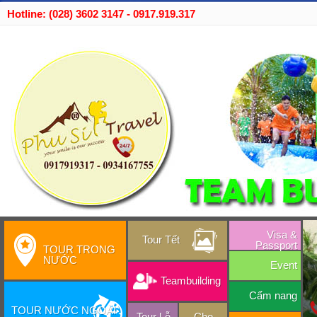
Hotline: (028) 3602 3147 - 0917.919.317
Visa &
Tour Tết
Passport
TOUR TRONG
NƯỚC
Event
Teambuilding
Cẩm nang
TOUR NƯỚC NGOÀI
Tour Lễ
Cho