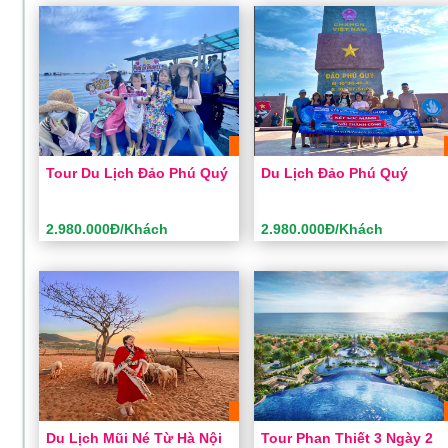
Đêm
Thời gian:
3 ngày 2 đêm
Thời gian:
3 ngày 2 đêm
Phương tiện:
Ô tô
Phương tiện:
Ô tô
Khách sạn:
Tiêu chuẩn
Khách sạn:
Tiêu chuẩn
Khởi hành:
Sài Gòn
Khởi hành:
Sài Gòn
2.980.000Đ/Khách
2.980.000Đ/Khách
Giá:
Giá:
Tour Du Lịch Đảo Phú Quý
Du Lịch Đảo Phú Quý
ĐẶT TOUR
ĐẶT TOUR
Xem chi tiết
Xem chi tiết
2.980.000Đ/Khách
2.980.000Đ/Khách
Tour Du Lịch Đảo Phú Quý
Du Lịch Đảo Phú Quý
Thời gian:
3 ngày 2 đêm
Thời gian:
3 ngày 2 đêm
Phương tiện:
Ô tô
Phương tiện:
Ô tô
Khách sạn:
Tiêu chuẩn
Khách sạn:
Tiêu chuẩn
Khởi hành:
Sài Gòn
Khởi hành:
Sài Gòn
2.980.000Đ/Khách
2.980.000Đ/Khách
Giá:
Giá:
Du Lịch Mũi Né Từ Hà Nội
Tour Phan Thiết 3 Ngày 2