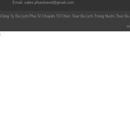
Email: sales.phusitravel@gmail.com
Công Ty Du Lịch Phú Sĩ Chuyên Tổ Chức Tour Du Lịch Trong Nước,Tour Du
m
;