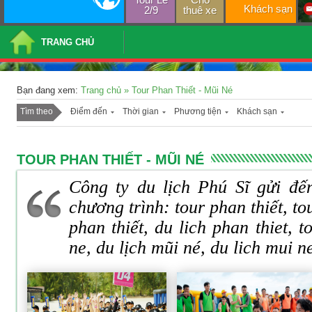
Khách sạn
2/9
thuê xe
TRANG CHỦ
Bạn đang xem:
Trang chủ
»
Tour Phan Thiết - Mũi Né
Tìm theo
Điểm đến
Thời gian
Phương tiện
Khách sạn
TOUR PHAN THIẾT - MŨI NÉ
Công ty du lịch Phú Sĩ gửi đế
chương trình: tour phan thiết, tou
phan thiết, du lich phan thiet, 
ne, du lịch mũi né, du lich mui n